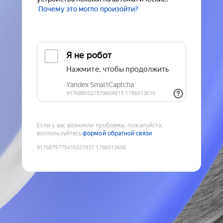
Почему это могло произойти?
Если у вас возникли проблемы, пожалуйста,
воспользуйтесь
формой обратной связи
9176879775416321937
:
1786013606