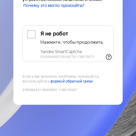
Почему это могло произойти?
Если у вас возникли проблемы, пожалуйста,
воспользуйтесь
формой обратной связи
9185064451188459581
:
1786135567